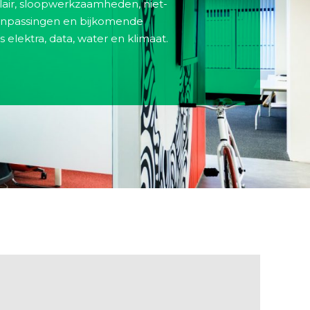
air, sloopwerkzaamheden, niet-
anpassingen en bijkomende
elektra, data, water en klimaat.