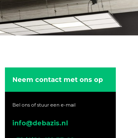
Neem contact met ons op
Bel ons of stuur een e-mail
info@debazis.nl