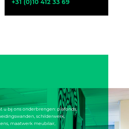
+31 (0)10 412 33 69
 u bij ons onderbrengen: plafonds,
cheidingswanden, schilderwerk,
ens, maatwerk meubilair,