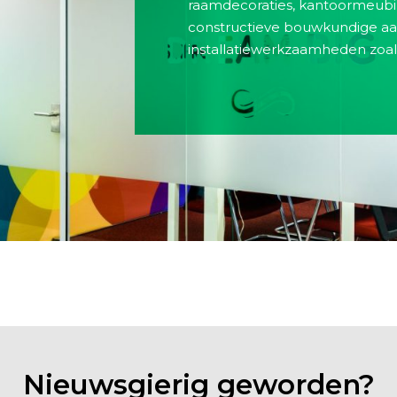
raamdecoraties, kantoormeubil
constructieve bouwkundige a
installatiewerkzaamheden zoals 
Nieuwsgierig geworden?