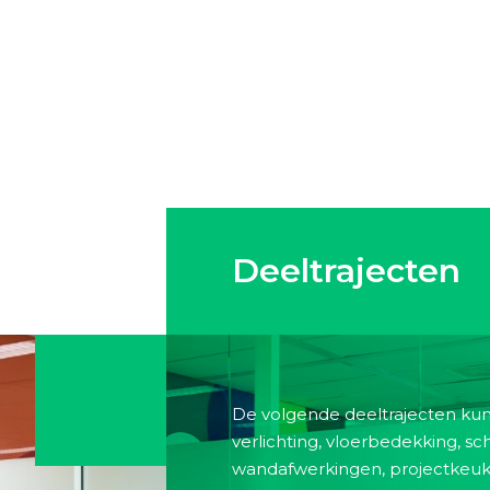
Deeltrajecten
De volgende deeltrajecten kunt
verlichting, vloerbedekking, s
wandafwerkingen, projectkeuk