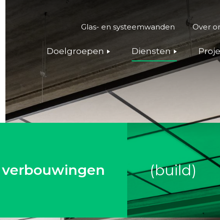
Glas- en systeemwanden
Over o
Doelgroepen
Diensten
Proj
(build)
e verbouwingen