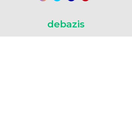
debazis
Debazis is uw specialist in
kantoorontwerp
,
interieurrealisatie
,
totaalinrichting
en
verbouwingen
van nieuwbouw en bestaand zakelijk vastgoed.
Samen met u halen wij het beste uit uw
werkomgeving.
Algemene voorwaarden
Sitemap