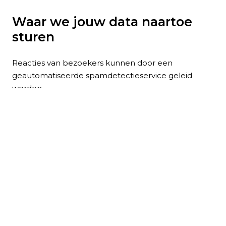
Waar we jouw data naartoe
sturen
Reacties van bezoekers kunnen door een
geautomatiseerde spamdetectieservice geleid
worden.
Jouw contactinformatie
Aanvullende informatie
Hoe we jouw data beveiligen
Welke datalekprocedures we
geïmplementeerd hebben