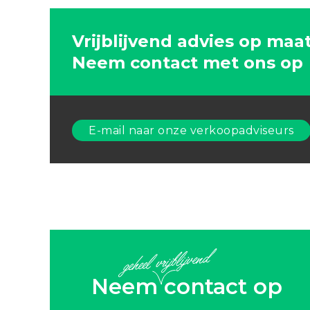
Vrijblijvend advies op maa
Neem contact met ons op
E-mail naar onze verkoopadviseurs
Neem
contact op