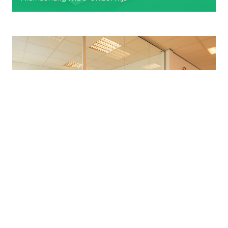
CC Zorgadviseurs
Advisering in de gezondheidszorg