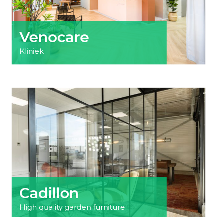
Venocare
Kliniek
Cadillon
High quality garden furniture