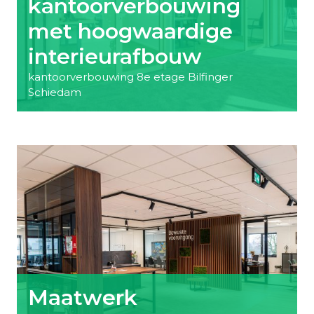
kantoorverbouwing
met hoogwaardige
interieurafbouw
kantoorverbouwing 8e etage Bilfinger
Schiedam
Maatwerk